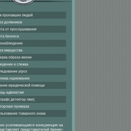
к пропавших людей
ск должников
та от прослушивания
та бизнеса
онаблюдение
ск имущества
ерка образа жизни
юдение и слежка
ледование угроз
лема наркомании
ание юридической помощи
щь адвокатам
граф( детектор лжи);
торская проверка
льзование товарного знака
но усиливающаяся конкуренция на
заставляет представителей бизнес-