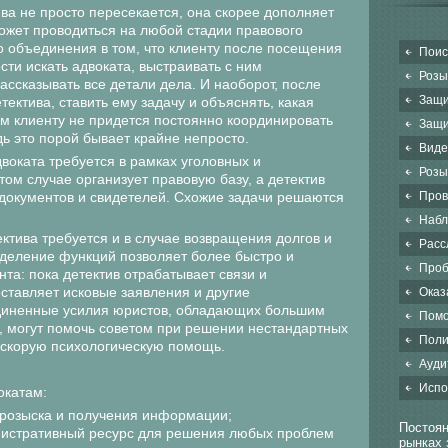
ива не просто пересекается, она скорее дополняет
ожет проводиться на любой стадии правового
 объединения в том, что клиенту после посещения
Поис
сти искать адвоката, выстраивать с ним
Розы
ссказывать все детали дела. И наоборот, после
Защи
тектива, ставить ему задачу и объяснять, какая
м клиенту не придется постоянно координировать
Защи
дь это порой бывает крайне непросто.
Виде
воката требуется в рамках уголовных и
Розы
том случае организует правовую базу, а детектив
документов и свидетелей. Схожие задачи решаются
Пров
Набл
ктива требуется и в случае возвращения долгов и
Расс
деление функций позволяет более быстро и
Проб
та: пока детектив отрабатывает связи и
ставляет исковые заявления и другие
Оказ
диненные усилия юристов, обладающих большим
Помо
, могут помочь советом при решении нестандартных
Поли
 скорую психологическую помощь.
Ауди
Испо
окатам:
 розыска и получения информации;
Постоян
истративный ресурс для решения любых проблем
рынках 